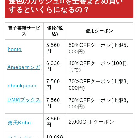
金色のガッシュ!!を全巻まとめ買い
するといくらになるの？
電子書籍サービ
値段(税
使用クーポン
ス
込)
5,560
50%OFFクーポン(上限5,
honto
円
000円)
6,336
40%OFFクーポン(100冊
Amebaマンガ
円
まで)
7,560
70%OFFクーポン(上限3,
ebookjapan
円
000円)
DMMブックス
7,560
70%OFFクーポン(上限3,
円
000円)
8,560
2,000OFFクーポン
楽天Kobo
円
10,098