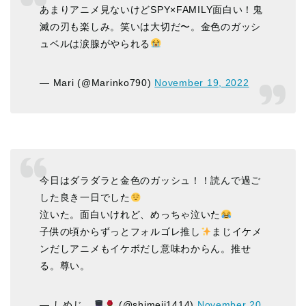
あまりアニメ見ないけどSPY×FAMILY面白い！鬼
滅の刃も楽しみ。笑いは大切だ〜。金色のガッシ
ュベルは涙腺がやられる
— Mari (@Marinko790)
November 19, 2022
今日はダラダラと金色のガッシュ！！読んで過ご
した良き一日でした
泣いた。面白いけれど、めっちゃ泣いた
子供の頃からずっとフォルゴレ推し
まじイケメ
ンだしアニメもイケボだし意味わからん。推せ
る。尊い。
— しめじ。
(@shimeji1414)
November 20,