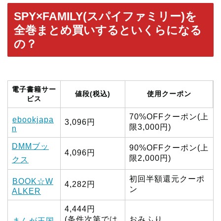
SPY×FAMILY(スパイファミリー)を
全巻まとめ買いするといくらになる
の？
電子書籍サー
値段(税込)
使用クーポン
ビス
70%OFFクーポン(上
ebookjapa
3,096円
限3,000円)
n
DMMブッ
90%OFFクーポン(上
4,096円
限2,000円)
クス
初回半額還元クーポ
BOOK☆W
4,282円
ン
ALKER
4,444円
(条件次第では
おみふり
まんが王国