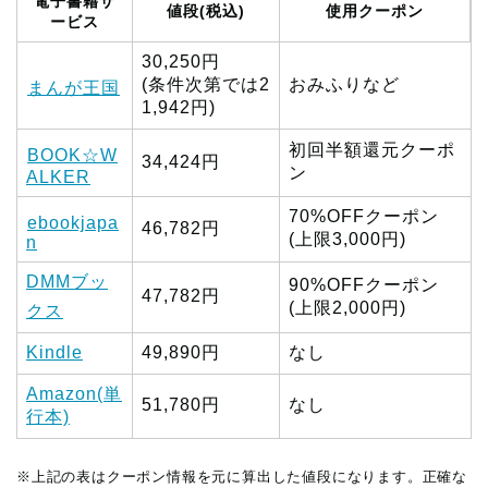
電子書籍サ
値段(税込)
使用クーポン
ービス
30,250円
(条件次第では2
おみふりなど
まんが王国
1,942円)
初回半額還元クーポ
BOOK☆W
34,424円
ン
ALKER
70%OFFクーポン
ebookjapa
46,782円
(上限3,000円)
n
DMMブッ
90%OFFクーポン
47,782円
(上限2,000円)
クス
Kindle
49,890円
なし
Amazon(単
51,780円
なし
行本)
※上記の表はクーポン情報を元に算出した値段になります。正確な